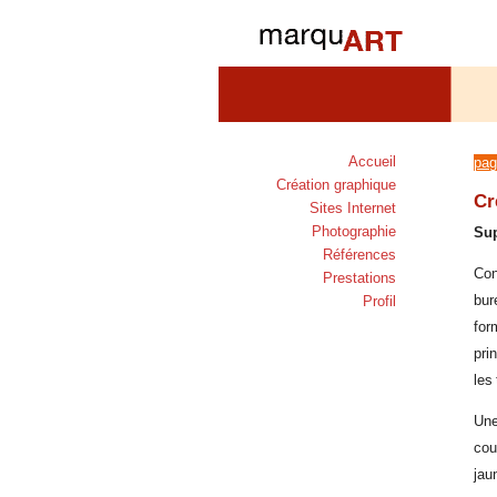
Accueil
pag
Création graphique
Cr
Sites Internet
Photographie
Sup
Références
Con
Prestations
bur
Profil
for
pri
les
Une
cou
jau