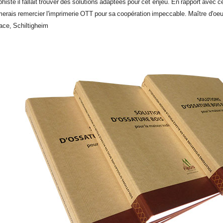
phiste il fallait trouver des solutions adaptées pour cet enjeu. En rapport avec ce
imerais remercier l'imprimerie OTT pour sa coopération impeccable. Maître d'oeu
ace, Schiltigheim