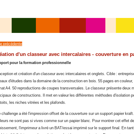
e précédente
éation d'un classeur avec intercalaires - couverture en pa
port pour la formation professionnelle
ception et création d'un classeur avec intercalaires et onglets. Cible : entrepris
eaux d'études dans la domaine de la construction en bois. 55 pages en couleur, 
mat A4. 50 reproductions de coupes transversales. Le classeur présente deux 
ncipaux de constructions. Il met en valeur les différentes méthodes d'isolation p
 toits, les niches vitrées et les plafonds.
 challenge a été l'impression offset de la couverture sur un support papier kraft
leurs ne sont pas si vives comme sur un papier blanc. Pour montrer cet effet d
nissement, l'imprimeur a livré un BAT/essai imprimé sur le support final. En tan