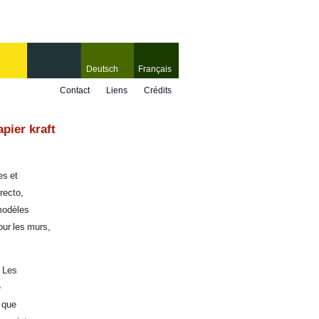
Deutsch
Français
Contact
Liens
Crédits
pier kraft
es et
recto,
modèles
our les murs,
. Les
e
t que