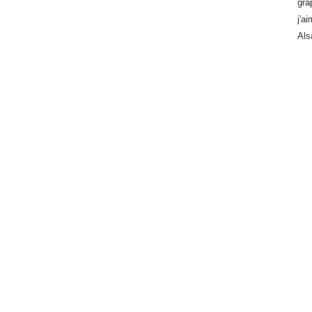
gra
j'a
Als