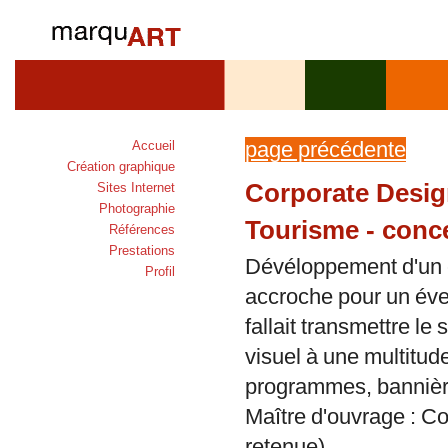
page précédente
Accueil
Création graphique
Corporate Desi
Sites Internet
Photographie
Tourisme - conce
Références
Prestations
Dévéloppement d'un 
Profil
accroche pour un éven
fallait transmettre le
visuel à une multitude
programmes, bannière 
Maître d'ouvrage : C
retenue)