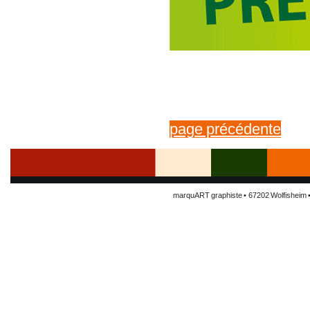
page précédente
marquART graphiste • 67202 Wolfisheim • 